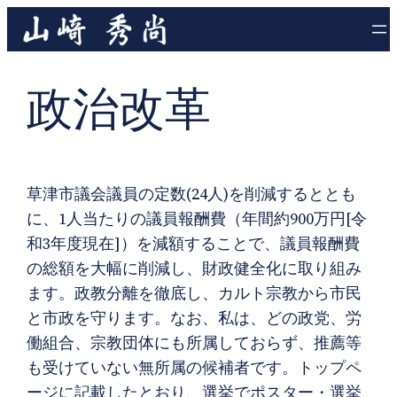
内
容
を
政治改革
ス
キ
ッ
プ
草津市議会議員の定数(24人)を削減するととも
に、1人当たりの議員報酬費（年間約900万円[令
和3年度現在]）を減額することで、議員報酬費
の総額を大幅に削減し、財政健全化に取り組み
ます。政教分離を徹底し、カルト宗教から市民
と市政を守ります。なお、私は、どの政党、労
働組合、宗教団体にも所属しておらず、推薦等
も受けていない無所属の候補者です。トップペ
ージに記載したとおり、選挙でポスター・選挙